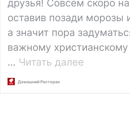
друзья! Совсем скоро на
оставив позади морозы 
а значит пора задуматьс
важному христианскому 
Как
…
Читать далее
красить
яйца
пищевыми
Домашний Ресторан
красителями
для
тортов