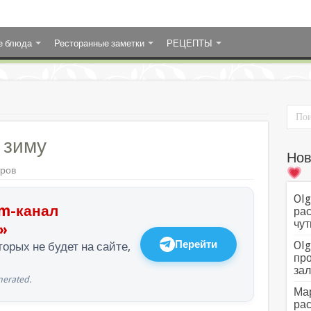
е блюда
Ресторанные заметки
РЕЦЕПТЫ
 зиму
Нов
тров
Olg
m-канал
рас
чут
»
Перейти
Olg
орых не будет на сайте,
про
зал
erated.
Мар
рас