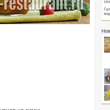
сез
Гал
жар
Нов