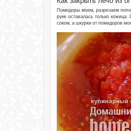
Как закрыть лечо из о
Помидоры моем, разрезаем попол
руке оставалась только кожица. 
соком, а шкурки от помидоров мо