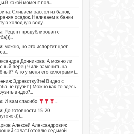
ы.В какой момент пол...
ина: Сливаем рассол из банок,
раняя осадок. Наливаем в банки
тую холодную воду...
a: Рецепт продублирован с
а)))...
a: можно, но это испортит цвет
а...
ксандра Донникова: А можно ли
сный перец Чили заменить на
ёный? А то у меня его килограмм)...
ения: Здравствуйте! Видео с
ба не грузит ( Можно как-то здесь
рузить видео?...
a: И вам спасибо
...
a: До готовности 15-20
уточек)))...
рков Алексей Александрович:
роший салат.Готовлю седьмой