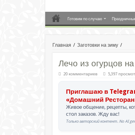
Готовим по случаю
Праздничны
Главная
/
Заготовки на зиму
/
Лечо из огурцов на
20 комментариев
5,397 просмо
Приглашаю в Telegra
«Домашний Ресторан
Живое общение, рецепты, кот
стол заказов. Жду вас!
Только авторский контент. No AI gen