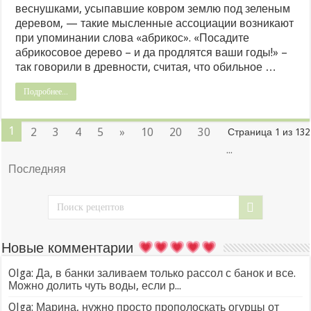
веснушками, усыпавшие ковром землю под зеленым
деревом, — такие мысленные ассоциации возникают
при упоминании слова «абрикос». «Посадите
абрикосовое дерево – и да продлятся ваши годы!» –
так говорили в древности, считая, что обильное …
Подробнее...
1
2
3
4
5
»
10
20
30
Страница 1 из 132
...
Последняя
Новые комментарии
Olga: Да, в банки заливаем только рассол с банок и все.
Можно долить чуть воды, если р...
Olga: Марина, нужно просто прополоскать огурцы от