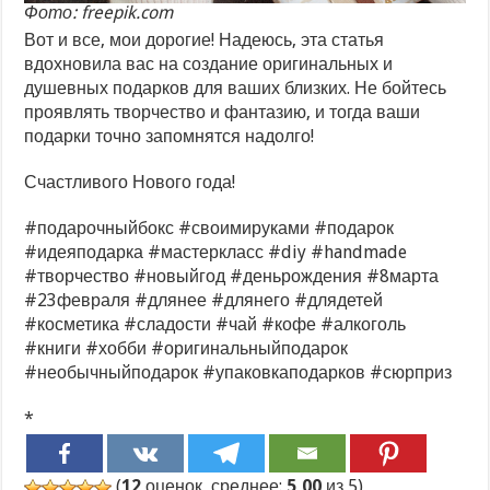
Фото: freepik.com
Вот и все, мои дорогие! Надеюсь, эта статья
вдохновила вас на создание оригинальных и
душевных подарков для ваших близких. Не бойтесь
проявлять творчество и фантазию, и тогда ваши
подарки точно запомнятся надолго!
Счастливого Нового года!
#подарочныйбокс #своимируками #подарок
#идеяподарка #мастеркласс #diy #handmade
#творчество #новыйгод #деньрождения #8марта
#23февраля #длянее #длянего #длядетей
#косметика #сладости #чай #кофе #алкоголь
#книги #хобби #оригинальныйподарок
#необычныйподарок #упаковкаподарков #сюрприз
*
(
12
оценок, среднее:
5,00
из 5)