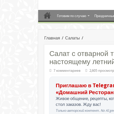
Готовим по случаю
Праздничны
Главная
/
Салаты
/
Салат с отварной 
настоящему летний
7 комментариев
2,605 просмот
Приглашаю в Telegra
«Домашний Ресторан
Живое общение, рецепты, кот
стол заказов. Жду вас!
Только авторский контент. No AI gen