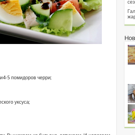
сез
Гал
жар
Нов
и4-5 помидоров черри;
ского уксуса;