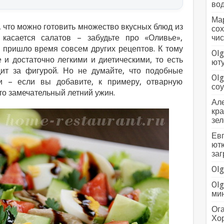
вод
Мар
то, что можно готовить множество вкусных блюд из
сох
касается салатов – забудьте про «Оливье»,
чис
 пришло время совсем других рецептов. К тому
Olg
 и достаточно легкими и диетическими, то есть
ютуб
дит за фигурой. Но не думайте, что подобные
Olg
и – если вы добавите, к примеру, отварную
соус
сто замечательный летний ужин.
Але
кра
зел
Евг
ютю
заг
Olg
Olg
мин
Ога
Хо