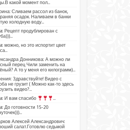
ы.В какой момент пол...
ина: Сливаем рассол из банок,
раняя осадок. Наливаем в банки
тую холодную воду...
a: Рецепт продублирован с
а)))...
a: можно, но это испортит цвет
а...
ксандра Донникова: А можно ли
сный перец Чили заменить на
ёный? А то у меня его килограмм)...
ения: Здравствуйте! Видео с
ба не грузит ( Можно как-то здесь
рузить видео?...
a: И вам спасибо
...
a: До готовности 15-20
уточек)))...
рков Алексей Александрович:
роший салат.Готовлю седьмой