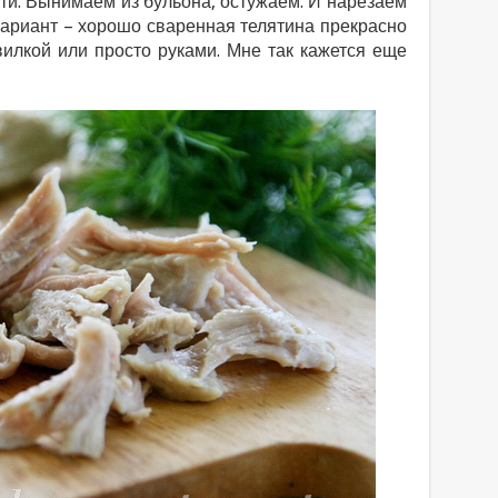
ти. Вынимаем из бульона, остужаем. И нарезаем
вариант – хорошо сваренная телятина прекрасно
вилкой или просто руками. Мне так кажется еще