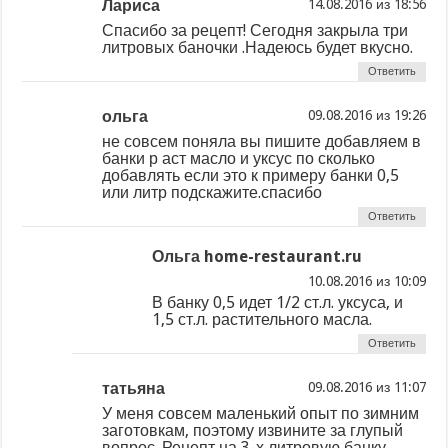
Лариса
из
Спасибо за рецепт! Сегодня закрыла три
литровых баночки .Надеюсь будет вкусно.
Ответить
ольга
из
не совсем поняла вы пишите добавляем в
банки р аст масло и уксус по сколько
добавлять если это к примеру банки 0,5
или литр подскажите.спасибо
Ответить
Ольга home-restaurant.ru
из
В банку 0,5 идет 1/2 ст.л. уксуса, и
1,5 ст.л. растительного масла.
Ответить
татьяна
из
У меня совсем маленький опыт по зимним
заготовкам, поэтому извините за глупый
вопрос. Рецепт на 3-х литровую банку,