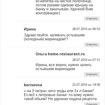
из кипятка на чистое полотенце,
потом руками одеваю крышку на
банку и закатываю. Удачной Вам
консервации:)
Ответить
Ирина
из
Здравствуйте. заливать остывшим
(холодным) маринадом??
Ответить
Ольга home-restaurant.ru
из
Ирина, все верно, нужно залить
остывшим маринадом.
Ответить
borisovna
из
» на 3 литра» чего: воды или 3х л банки?
Если3 х литровые банки -то кому нужен
такой объем? Не удачная подача рецепта.
Ответить