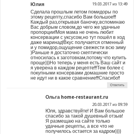
Юлия
из
Сделала прошлым летом помидоры по
этому рецепту,спасибо Вам большое!!!
Каждый раз,открывая баночку,вспоминаю
Вас добрым словом,до чего же удачные
пропорции!Моя мама не очень любит
консервации с уксусом,но тут пошёл в ход
даже маринад!Вкус получается отменный
и у помидор,ощущение свежести всю зиму
)Раньше я достаточно скептически
относилась к заготовкам,потому что купить
проще)))Но теперь у меня есть Ваш сайт и
я уверена в каждом рецепте!!!Тем более с
покупными консервами домашние просто
не идут ни в какое сравнение!!!Спасибо!!
Ответить
Ольга home-restaurant.ru
из
Юля, здравствуйте! И Вам большое
спасибо за такой душевный отзыв!
Я размещаю на сайте только
удачные рецепты, а все что не
получилось остается за кадром))))