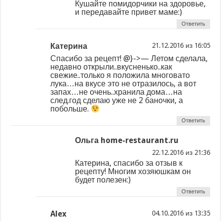
Кушайте помидорчики на здоровье,
и передавайте привет маме:)
Ответить
Катерина
из
Спасибо за рецепт! @}->— Летом сделала,
недавно открыли..вкусненько..как
свежие..только я положила многовато
лука…на вкусе это не отразилось, а вот
запах…не очень..хранила дома…на
след.год сделаю уже не 2 баночки, а
побольше.
Ответить
Ольга home-restaurant.ru
из
Катерина, спасибо за отзыв к
рецепту! Многим хозяюшкам он
будет полезен:)
Ответить
Alex
из