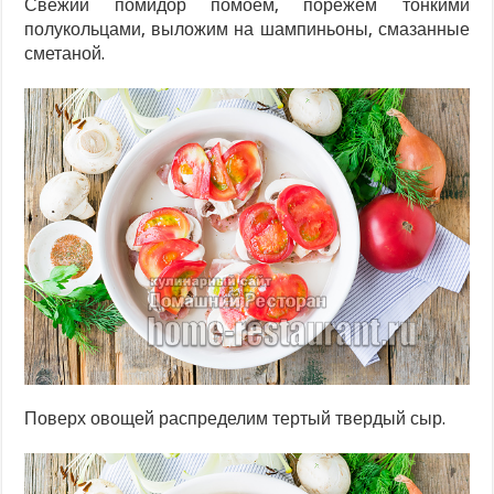
Свежий помидор помоем, порежем тонкими
полукольцами, выложим на шампиньоны, смазанные
сметаной.
Поверх овощей распределим тертый твердый сыр.