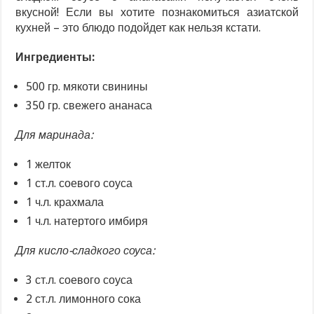
вкусной! Если вы хотите познакомиться азиатской
кухней – это блюдо подойдет как нельзя кстати.
Ингредиенты:
500 гр. мякоти свинины
350 гр. свежего ананаса
Для маринада:
1 желток
1 ст.л. соевого соуса
1 ч.л. крахмала
1 ч.л. натертого имбиря
Для кисло-сладкого соуса:
3 ст.л. соевого соуса
2 ст.л. лимонного сока