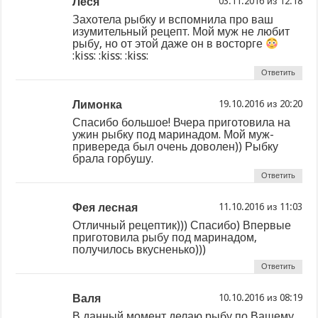
Леся
из
Захотела рыбку и вспомнила про ваш
изумительный рецепт. Мой муж не любит
рыбу, но от этой даже он в восторге
:kiss: :kiss: :kiss:
Ответить
Лимонка
из
Спасибо большое! Вчера приготовила на
ужин рыбку под маринадом. Мой муж-
привереда был очень доволен)) Рыбку
брала горбушу.
Ответить
Фея лесная
из
Отличный рецептик))) Спасибо) Впервые
приготовила рыбу под маринадом,
получилось вкусненько)))
Ответить
Валя
из
В данный момент делаю рыбу по Вашему