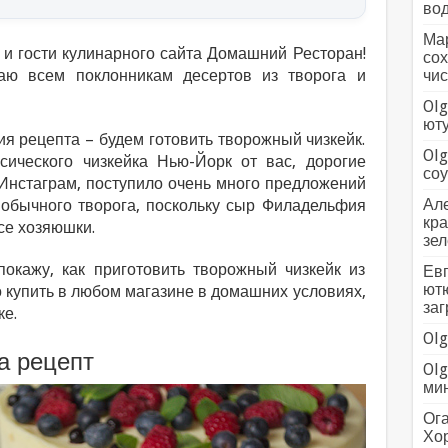
вод
Мар
 и гости кулинарного сайта Домашний Ресторан!
сох
аю всем поклонникам десертов из творога и
чис
Olg
ютуб
ия рецепта – будем готовить творожный чизкейк.
Olg
сического чизкейка Нью-Йорк от вас, дорогие
соус
 Инстаграм, поступило очень много предложений
Але
з обычного творога, поскольку сыр Филадельфия
кра
се хозяюшки.
зел
покажу, как приготовить творожный чизкейк из
Евг
ютю
 купить в любом магазине в домашних условиях,
заг
ке.
Olg
а рецепт
Olg
мин
Ога
Хо