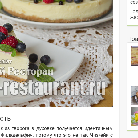
сез
Гал
жар
Нов
сть
йк из творога в духовке получается идентичным
Филадельфия, потому что это не так. Чизкейк с