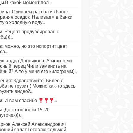
ы.В какой момент пол...
ина: Сливаем рассол из банок,
раняя осадок. Наливаем в банки
тую холодную воду...
a: Рецепт продублирован с
а)))...
a: можно, но это испортит цвет
а...
ксандра Донникова: А можно ли
сный перец Чили заменить на
ёный? А то у меня его килограмм)...
ения: Здравствуйте! Видео с
ба не грузит ( Можно как-то здесь
рузить видео?...
a: И вам спасибо
...
a: До готовности 15-20
уточек)))...
рков Алексей Александрович:
роший салат.Готовлю седьмой