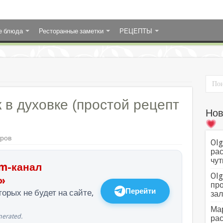
е блюда
Ресторанные заметки
РЕЦЕПТЫ
 в духовке (простой рецепт
Нов
тров
Olg
рас
чут
m-канал
Olg
»
про
Перейти
орых не будет на сайте,
зал
Мар
erated.
рас