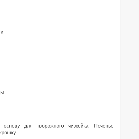
ти
ды
 основу для творожного чизкейка. Печенье
крошку.