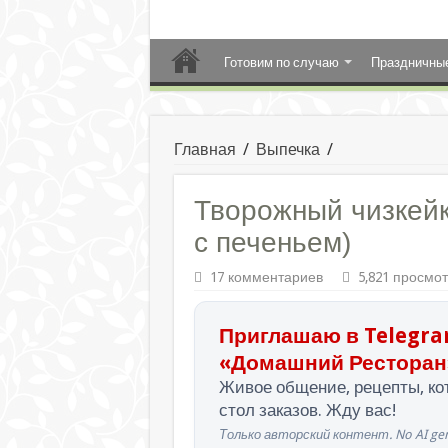
Готовим по случаю
Праздничны
Главная
/
Выпечка
/
Творожный чизкейк
с печеньем)
17 комментариев
5,821 просмо
Приглашаю в Telegra
«Домашний Ресторан
Живое общение, рецепты, кот
стол заказов. Жду вас!
Только авторский контент. No AI gen