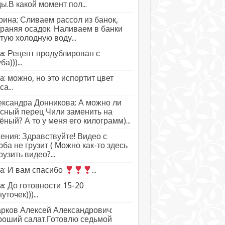
ы.В какой момент пол...
ина: Сливаем рассол из банок,
раняя осадок. Наливаем в банки
тую холодную воду...
a: Рецепт продублирован с
а)))...
a: можно, но это испортит цвет
а...
ксандра Донникова: А можно ли
сный перец Чили заменить на
ёный? А то у меня его килограмм)...
ения: Здравствуйте! Видео с
ба не грузит ( Можно как-то здесь
рузить видео?...
a: И вам спасибо
...
a: До готовности 15-20
уточек)))...
рков Алексей Александрович:
роший салат.Готовлю седьмой