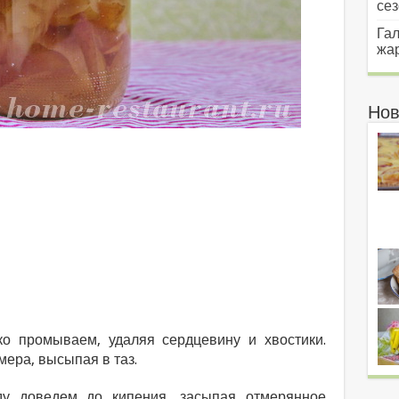
сез
Гал
жар
Нов
о промываем, удаляя сердцевину и хвостики.
ера, высыпая в таз.
ду доведем до кипения, засыпая отмерянное