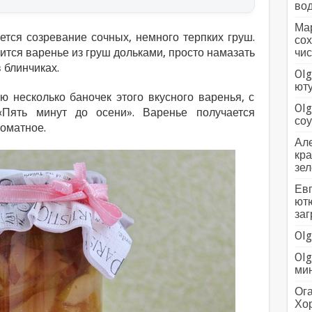
вод
Мар
ется созревание сочных, немного терпких груш.
сох
тся варенье из груш дольками, просто намазать
чис
 блинчиках.
Olg
ютуб
ю несколько баночек этого вкусного варенья, с
Olg
«Пять минут до осени». Варенье получается
соус
роматное.
Але
кра
зел
Евг
ютю
заг
Olg
Olg
мин
Ога
Хо