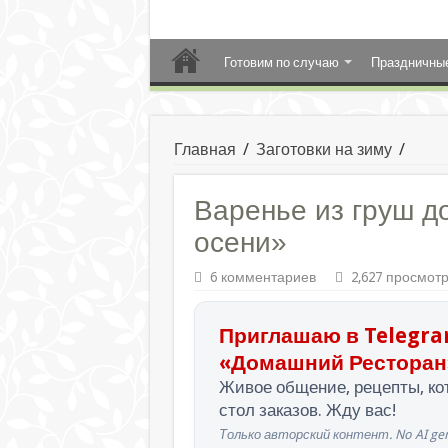
Готовим по случаю
Праздничны
Главная
/
Заготовки на зиму
/
Варенье из груш д
осени»
6 комментариев
2,627 просмот
Приглашаю в Telegra
«Домашний Ресторан
Живое общение, рецепты, кот
стол заказов. Жду вас!
Только авторский контент. No AI gen