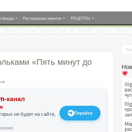
е блюда
Ресторанные заметки
РЕЦЕПТЫ
ольками «Пять минут до
Нов
ров
Olg
рас
чут
m-канал
Olg
»
про
Перейти
орых не будет на сайте,
зал
Мар
erated.
рас