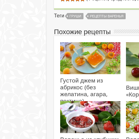
Теги
ГРУШИ
РЕЦЕПТЫ ВАРЕНЬЯ
Похожие рецепты
Густой джем из
абрикос (без
Виш
желатина, агара,
«Кор
пектина)
11.0
11.07.2026