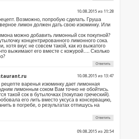
из
рецепт. Возможно, попробую сделать. Груша
аверное лимон должен дать свою изюминку. Или
имона можно добавить лимонный сок покупной?
утылочку концентрированного лимонного сока.
и, хотя вкус не совсем такой, как из выжатого
что выжимают его вместе с кожурой…. Сколько
о?
Ответить
taurant.ru
из
 рецепте варенья изюминку дает лимонная
одним лимонным соком Вам точно не обойтись.
ся такой сок в бутылочках (покупаю греческий).
робовала его лить вместо уксуса в консервацию,
анить в погребе, о результатах отпишусь на
Ответить
из