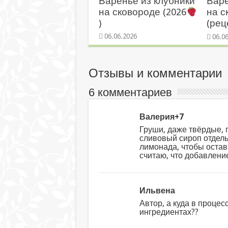
Варенье из клубники
Вар
на сковороде (2026
на 
)
(рец
06.06.2026
06.0
Отзывы и комментарии
6 комментариев
Валерия+7
Груши, даже твёрдые, 
сливовый сироп отдель
лимонада, чтобы оста
считаю, что добавлен
Ильвена
Автор, а куда в процес
ингредиентах??