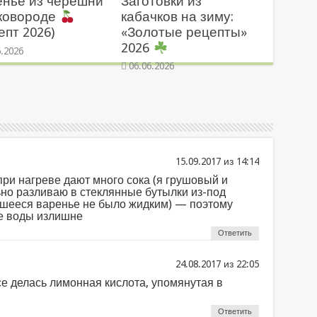
енье из черешни
Заготовки из
сковороде
кабачков на зиму:
епт 2026)
«Золотые рецепты»
2026
6.2026
06.06.2026
из
при нагреве дают много сока (я грушовый и
но разливаю в стеклянные бутылки из-под
вшееся варенье не было жидким) — поэтому
ие воды излишне
Ответить
из
се делась лимонная кислота, упомянутая в
Ответить