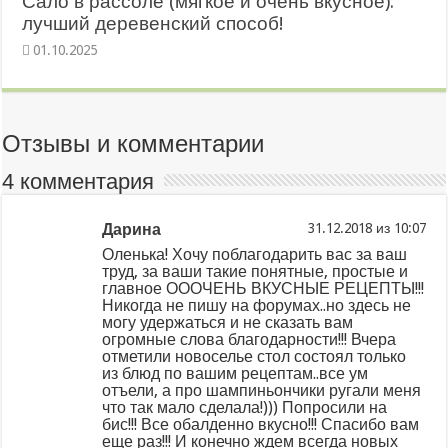
Сало в рассоле (мягкое и очень вкусное):
лучший деревенский способ!
01.10.2025
Отзывы и комментарии
4 комментария
Дарина
из
Оленька! Хочу поблагодарить вас за ваш
труд, за ваши такие понятные, простые и
главное ОООЧЕНЬ ВКУСНЫЕ РЕЦЕПТЫ!!!
Никогда не пишу на форумах..но здесь не
могу удержаться и не сказать вам
огромные слова благодарности!!! Вчера
отметили новоселье стол состоял только
из блюд по вашим рецептам..все ум
отъели, а про шампиньончики ругали меня
что так мало сделала!))) Попросили на
бис!!! Все обалденно вкусно!!! Спасибо вам
еще раз!!! И конечно ждем всегда новых