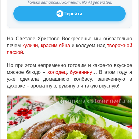
Только авторский контент. No AI generated.
Перейти
На Светлое Христово Воскресенье мы обязательно
печем
куличи
,
красим яйца
и колдуем над
творожной
пасхой
.
Но при этом непременно готовим и какое-то вкусное
мясное блюдо –
холодец
,
буженину
… В этом году я
уже сделала домашнюю колбасу, запеченную в
духовке – ароматную, румяную и такую вкусную!