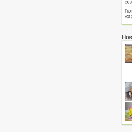
сез
Гал
жар
Нов