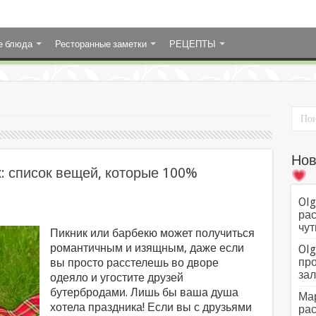
е блюда
Ресторанные заметки
РЕЦЕПТЫ
Нов
к: список вещей, которые 100%
Olg
рас
чут
Пикник или барбекю может получиться
романтичным и изящным, даже если
Olg
про
вы просто расстелешь во дворе
зал
одеяло и угостите друзей
бутербродами. Лишь бы ваша душа
Мар
хотела праздника! Если вы с друзьями
рас