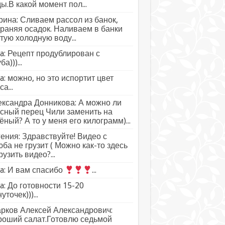
ы.В какой момент пол...
ина: Сливаем рассол из банок,
раняя осадок. Наливаем в банки
тую холодную воду...
a: Рецепт продублирован с
а)))...
a: можно, но это испортит цвет
а...
ксандра Донникова: А можно ли
сный перец Чили заменить на
ёный? А то у меня его килограмм)...
ения: Здравствуйте! Видео с
ба не грузит ( Можно как-то здесь
рузить видео?...
a: И вам спасибо
...
a: До готовности 15-20
уточек)))...
рков Алексей Александрович:
роший салат.Готовлю седьмой