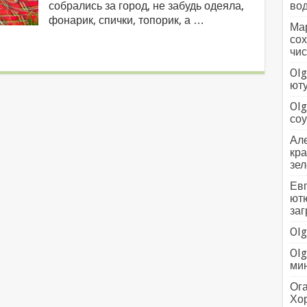
собрались за город, не забудь одеяла,
вод
фонарик, спички, топорик, а …
Мар
сох
чис
Olg
ютуб
Olg
соус
Але
кра
зел
Евг
ютю
заг
Olg
Olg
мин
Ога
Хо