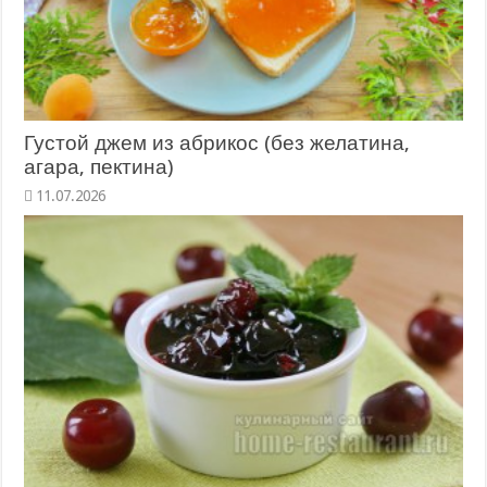
Густой джем из абрикос (без желатина,
агара, пектина)
11.07.2026