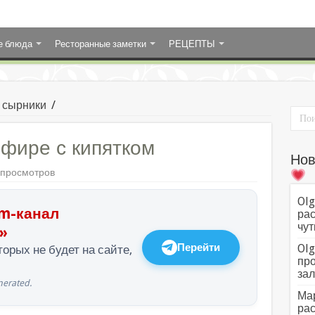
е блюда
Ресторанные заметки
РЕЦЕПТЫ
, сырники
/
ефире с кипятком
Нов
 просмотров
Olg
m-канал
рас
чут
»
Перейти
Olg
орых не будет на сайте,
про
зал
erated.
Мар
рас