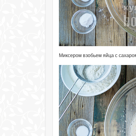
Миксером взобьем яйца с сахаром