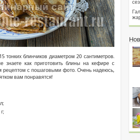
сез
Гал
жар
Нов
15 тонких блинчиков диаметром 20 сантиметров.
е знаете как приготовить блины на кефире с
им рецептом с пошаговыми фото. Очень надеюсь,
пятком вам понравятся!
л;
г;