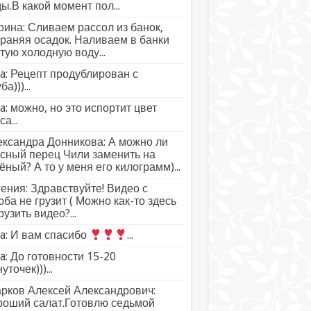
ы.В какой момент пол...
ина: Сливаем рассол из банок,
раняя осадок. Наливаем в банки
тую холодную воду...
a: Рецепт продублирован с
а)))...
a: можно, но это испортит цвет
а...
ксандра Донникова: А можно ли
сный перец Чили заменить на
ёный? А то у меня его килограмм)...
ения: Здравствуйте! Видео с
ба не грузит ( Можно как-то здесь
рузить видео?...
a: И вам спасибо
...
a: До готовности 15-20
уточек)))...
рков Алексей Александрович:
роший салат.Готовлю седьмой