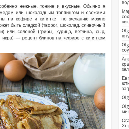
вод
собенно нежные, тонкие и вкусные. Обычно я
Мар
 медом или шоколадным топпингом и свежими
сох
лины на кефире и кипятке по желанию можно
чис
ожет быть сладкой (творог, шоколад, сливочный
Olg
и) или соленой (грибы, курица, ветчина, сыр,
ютуб
 икра) — рецепт блинов на кефире с кипятком
Olg
соус
Але
кра
зел
Евг
ютю
заг
Olg
Olg
мин
Ога
Хо