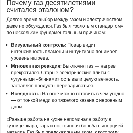
Почему газ десятилетиями
считался эталоном?
Долгое время выбор между газом и электричеством
даже не обсуждался. Газ был «золотым стандартом»
по нескольким фундаментальным причинам:
Визуальный контроль:
Повар видит
интенсивность пламени и интуитивно понимает
уровень нагрева.
Мгновенная реакция:
Выключил газ — нагрев
прекратился. Старые электрические плиты с
чугунными «блинами» остывали целую вечность,
заставляя продукты перевариваться.
Всеядность:
На огне можно готовить в чем угодно
— от тонкой меди до тяжелого казана с неровным
дном.
«Раньше работа на кухне напоминала работу в
кузнице: жара, гарь и постоянная борьба с инерцией
металла. Газ был предсказуемым злом, к которому