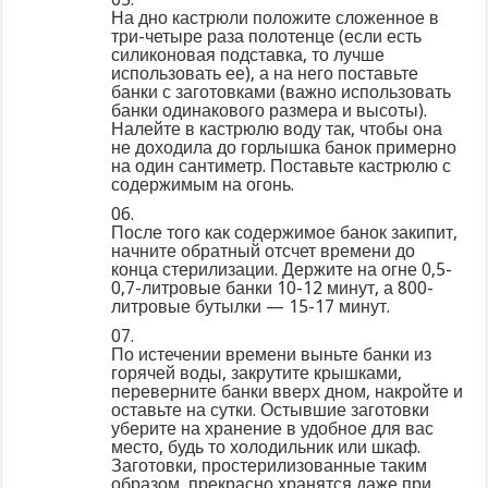
На дно кастрюли положите сложенное в
три-четыре раза полотенце (если есть
силиконовая подставка, то лучше
использовать ее), а на него поставьте
банки с заготовками (важно использовать
банки одинакового размера и высоты).
Налейте в кастрюлю воду так, чтобы она
не доходила до горлышка банок примерно
на один сантиметр. Поставьте кастрюлю с
содержимым на огонь.
06.
После того как содержимое банок закипит,
начните обратный отсчет времени до
конца стерилизации. Держите на огне 0,5-
0,7-литровые банки 10-12 минут, а 800-
литровые бутылки — 15-17 минут.
07.
По истечении времени выньте банки из
горячей воды, закрутите крышками,
переверните банки вверх дном, накройте и
оставьте на сутки. Остывшие заготовки
уберите на хранение в удобное для вас
место, будь то холодильник или шкаф.
Заготовки, простерилизованные таким
образом, прекрасно хранятся даже при