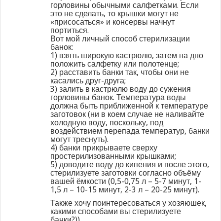
горловины обычными салфетками. Если
это не сделать, то крышки могут не
«присосаться» и консервы начнут
портиться.
Вот мой личный способ стерилизации
банок:
1) взять широкую кастрюлю, затем на дно
положить салфетку или полотенце;
2) расставить банки так, чтобы они не
касались друг-друга;
3) залить в кастрюлю воду до сужения
горловины банок. Температура воды
должна быть приближенной к температуре
заготовок (ни в коем случае не наливайте
холодную воду, поскольку, под
воздействием перепада температур, банки
могут треснуть).
4) банки прикрываете сверху
простерилизованными крышками;
5) доводите воду до кипения и после этого,
стерилизуете заготовки согласно объёму
вашей ёмкости (0,5-0,75 л – 5-7 минут, 1-
1,5 л – 10-15 минут, 2-3 л – 20-25 минут).
Также хочу поинтересоваться у хозяюшек,
какими способами вы стерилизуете
банки?))