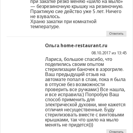
при закатке резко меняю «шило на мыло»
— безрезиночную крышку на резиночную.
Практикую сие действо уже 5 лет. Ничего
не взувалось.
Храню закатки при комнатной
температуре.
Ответить
Ольга home-restaurant.ru
из
Лариса, большое спасибо, что
поделились своим опытом
стерилизации баночек в аэрогриле.
Ваш предыдущий отзыв на
автомате попал в спам, пока я была
в отпуске без возможности
проверить все ручками:) Все нашла,
и все исправила:) Попробую Ваш
способ применить для
электрической духовки, мне кажется
отличия несущественные. Буду
стерилизовать вместе с винтовыми
крышками, так что шило на мыло
менять не придется)))
Ответить