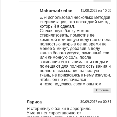
Mohamadzedan
из
تЯ использовал несколько методов
стерилизации, это последний метод,
который я сделал.
Стеклянную банку можно
стерилизовать, поместив ее
крышкой в ​​кипящую воду над огнем,
полностью накрыв ее на время не
менее 5 минут, добавив в воду
каплю белого уксуса, лимонный сок
или лимонную соль, после
закипания его вынимают из воды и
помещают для полного остывания и
полного высыхания на чистую
ткань, не прикасаясь к нему изнутри,
чтобы он не испачкался
я тоже поделюсь своим опытом
Ответить
Лариса
из
Я стерилизую банки в аэрогриле.
У меня нет «проставочного»