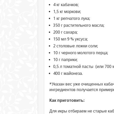
4 кг кабачков;
1,5 кг моркови;
1 кг репчатого лука;
350 г растительного масла;
200 г сахара;
150 мл 9 % уксуса;
2 столовые ложки соли;
10 г черного молотого перца;
10 г паприки;
0,5 л томатной пасты (или 700 
400 г майонеза.
*Указан вес уже очищенных кабачк
ингредиентов получается примерн
Как приготовить:
Для икры отбираем не старые каб