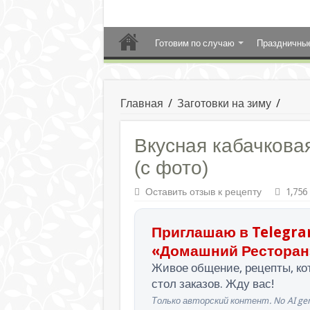
Готовим по случаю
Праздничны
Главная
/
Заготовки на зиму
/
Вкусная кабачковая
(с фото)
Оставить отзыв к рецепту
1,756
Приглашаю в Telegra
«Домашний Ресторан
Живое общение, рецепты, кот
стол заказов. Жду вас!
Только авторский контент. No AI gen