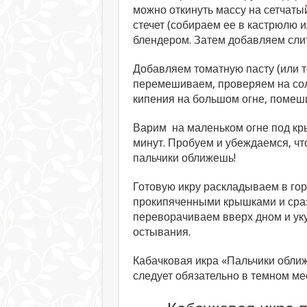
можно откинуть массу на сетчаты
стечет (собираем ее в кастрюлю 
блендером. Затем добавляем сли
Добавляем томатную пасту (или т
перемешиваем, проверяем на сол
кипения на большом огне, помеш
Варим на маленьком огне под кр
минут. Пробуем и убеждаемся, чт
пальчики оближешь!
Готовую икру раскладываем в го
прокипяченными крышками и сраз
переворачиваем вверх дном и ук
остывания.
Кабачковая икра «Пальчики оближ
следует обязательно в темном ме