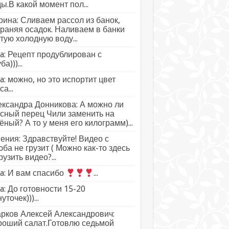
ы.В какой момент пол...
ина: Сливаем рассол из банок,
раняя осадок. Наливаем в банки
тую холодную воду...
a: Рецепт продублирован с
а)))...
a: можно, но это испортит цвет
а...
ксандра Донникова: А можно ли
сный перец Чили заменить на
ёный? А то у меня его килограмм)...
ения: Здравствуйте! Видео с
ба не грузит ( Можно как-то здесь
рузить видео?...
a: И вам спасибо
...
a: До готовности 15-20
уточек)))...
рков Алексей Александрович:
роший салат.Готовлю седьмой