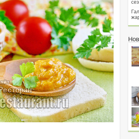
сез
Гал
жар
Нов