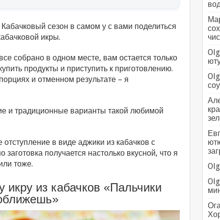
вод
Мар
! Кабачковый сезон в самом у с вами поделиться
сох
абачковой икры.
чис
Olg
 все собрано в одном месте, вам остается только
ютуб
упить продукты и приступить к приготовлению.
Olg
порциях и отменном результате – я
соус
Але
кра
кие и традиционные варианты такой любимой
зел
Евг
 отступление в виде аджики из кабачков с
ютю
заг
но заготовка получается настолько вкусной, что я
или тоже.
Olg
Olg
у икру из кабачков «Пальчики
мин
оближешь»
Ога
Хо