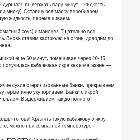
й дуршлаг, выдержать пару минут – жидкость
или миску). Оставшуюся массу перебиваем
тую жидкость, перемешиваем.
оматный соус) и майонез. Тщательно все
ь. Вновь ставим кастрюлю на огонь, доводим до
ивая.
ышкой еще 50 минут, помешивая через 10-15
о получилась кабачковая икра как в магазине —
рячие сухие стерилизованные банки, прикрываем
у герметично укупориваем. Банки с икрой
утываем. Выдерживаем так до полного
ешь» готова! Хранить такую кабачковую икру
сте, можно при комнатной температуре.