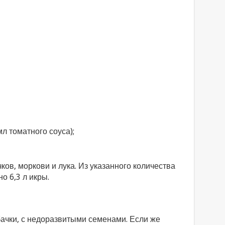
мл томатного соуса);
ов, моркови и лука. Из указанного количества
о 6,3 л икры.
ачки, с недоразвитыми семенами. Если же