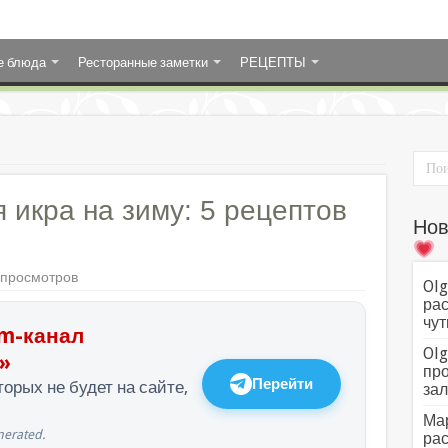
е блюда
Ресторанные заметки
РЕЦЕПТЫ
 икра на зиму: 5 рецептов
Нов
 просмотров
Olg
рас
чут
m-канал
Olg
»
про
Перейти
орых не будет на сайте,
зал
Мар
erated.
рас