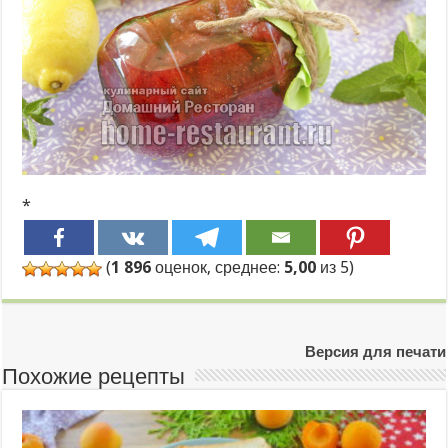
*
(
1 896
оценок, среднее:
5,00
из 5)
Версия для печати
Похожие рецепты