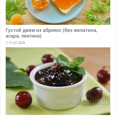
Густой джем из абрикос (без желатина,
агара, пектина)
11.07.2026