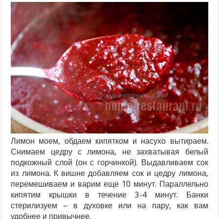
Лимон моем, обдаем кипятком и насухо вытираем.
Снимаем цедру с лимона, не захватывая белый
подкожный слой (он с горчинкой). Выдавливаем сок
из лимона. К вишне добавляем сок и цедру лимона,
перемешиваем и варим еще 10 минут. Параллельно
кипятим крышки в течение 3-4 минут. Банки
стерилизуем – в духовке или на пару, как вам
удобнее и привычнее.