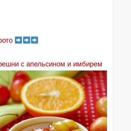
фото
решни с апельсином и имбирем