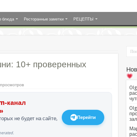
е блюда
Ресторанные заметки
РЕЦЕПТЫ
шни: 10+ проверенных
Нов
 просмотров
Olg
рас
чут
m-канал
Olg
»
про
Перейти
орых не будет на сайте,
зал
Мар
erated.
рас