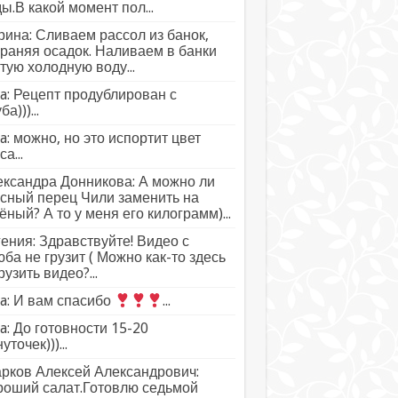
ы.В какой момент пол...
ина: Сливаем рассол из банок,
раняя осадок. Наливаем в банки
тую холодную воду...
a: Рецепт продублирован с
а)))...
a: можно, но это испортит цвет
а...
ксандра Донникова: А можно ли
сный перец Чили заменить на
ёный? А то у меня его килограмм)...
ения: Здравствуйте! Видео с
ба не грузит ( Можно как-то здесь
рузить видео?...
a: И вам спасибо
...
a: До готовности 15-20
уточек)))...
рков Алексей Александрович:
роший салат.Готовлю седьмой