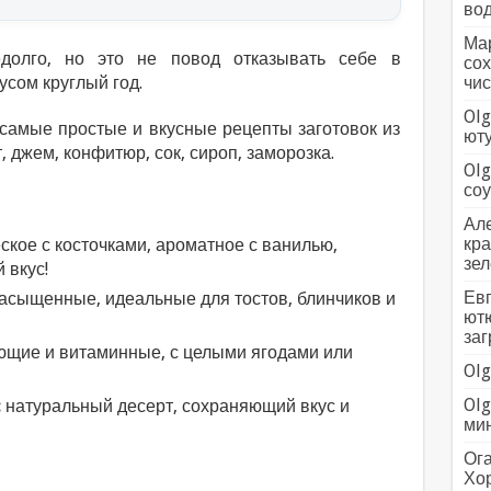
вод
Мар
долго, но это не повод отказывать себе в
сох
усом круглый год.
чис
Olg
 самые простые и вкусные рецепты заготовок из
ютуб
, джем, конфитюр, сок, сироп, заморозка.
Olg
соус
Але
кра
ское с косточками, ароматное с ванилью,
зел
 вкус!
Евг
асыщенные, идеальные для тостов, блинчиков и
ютю
заг
щие и витаминные, с целыми ягодами или
Olg
Olg
:
натуральный десерт, сохраняющий вкус и
мин
Ога
Хо