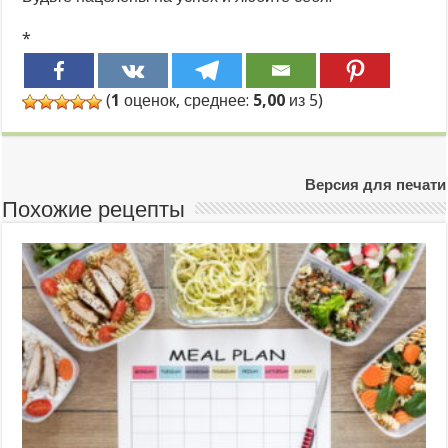
*
(
1
оценок, среднее:
5,00
из 5)
Версия для печати
Похожие рецепты