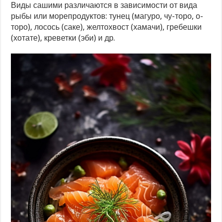
Виды сашими различаются в зависимости от вида
рыбы или морепродуктов: тунец (магуро, чу-торо, о-
торо), лосось (саке), желтохвост (хамачи), гребешки
(хотате), креветки (эби) и др.