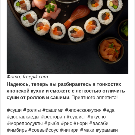
Фото: freepik.com
Надеюсь, теперь вы разбираетесь в тонкостях
японской кухни и сможете с легкостью отличить
суши от роллов и сашими
. Приятного аппетита!
#суши #роллы #сашими #японскаякухня #еда
#доставкаеды #ресторан #сушист #вкусно
#морепродукты #рыба #рис #нори #васаби
#имбирь #соевыйсоус #нигири #маки #урамаки