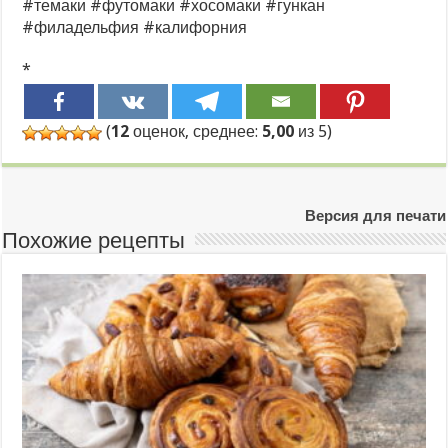
#темаки #футомаки #хосомаки #гункан
#филадельфия #калифорния
*
(
12
оценок, среднее:
5,00
из 5)
Версия для печати
Похожие рецепты