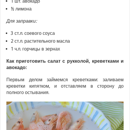
1 шт. авокадо
½ лимона
Для заправки:
3 ст.л. соевого соуса
2 ст.л. растительного масла
1 ч.л. горчицы в зернах
Как приготовить салат с рукколой, креветками и
авокадо:
Первым делом займемся креветками: заливаем
креветки кипятком, и отставляем в сторону до
полного остывания.