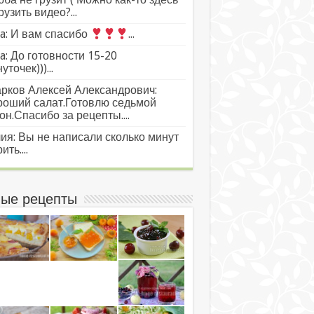
рузить видео?...
a: И вам спасибо
...
a: До готовности 15-20
уточек)))...
рков Алексей Александрович:
роший салат.Готовлю седьмой
он.Спасибо за рецепты....
ия: Вы не написали сколько минут
ить....
ые рецепты