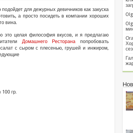
заг
 подойдет для дежурных девичников как закуска
Olg
отовить, а просто посидеть в компании хороших
го вина.
Olg
мин
ю это целая философия вкусов, и я предлагаю
Ога
читатели
Домашнего Ресторана
попробовать
Хо
 салат с сыром с плесенью, грушей и инжиром,
сез
ледующие
Гал
жар
Нов
 100 гр.