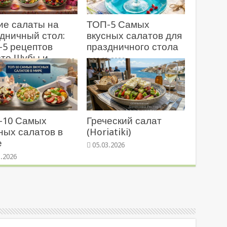
ие салаты на
ТОП-5 Самых
дничный стол:
вкусных салатов для
-5 рецептов
праздничного стола
сто Шубы и
06.03.2026
ье!
3.2026
-10 Самых
Греческий салат
ных салатов в
(Horiatiki)
е
05.03.2026
3.2026