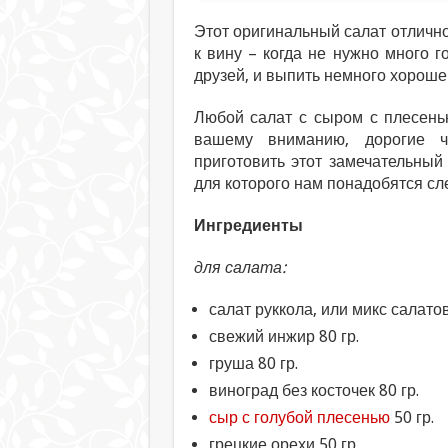
Этот оригинальный салат отлично
к вину – когда не нужно много г
друзей, и выпить немного хороше
Любой салат с сыром с плесень
вашему вниманию, дорогие 
приготовить этот замечательный
для которого нам понадобятся с
Ингредиенты
для салата:
салат руккола, или микс салатов
свежий инжир 80 гр.
груша 80 гр.
виноград без косточек 80 гр.
сыр с голубой плесенью
50 гр.
грецкие орехи 50 гр