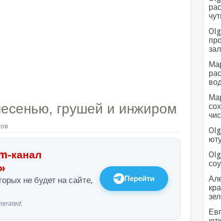
рас
чут
Olg
про
зал
Мар
рас
вод
Мар
лесенью, грушей и инжиром
сох
чис
ров
Olg
ютуб
m-канал
Olg
соус
»
Перейти
Але
орых не будет на сайте,
кра
зел
erated.
Евг
ютю