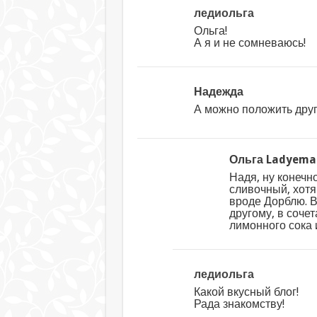
ледиольга
Ольга!
А я и не сомневаюсь!
Надежда
А можно положить друг
Ольга Ladyema
Надя, ну конечн
сливочный, хот
вроде Дорблю. В
другому, в соче
лимонного сока 
ледиольга
Какой вкусный блог!
Рада знакомству!