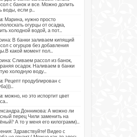
сол с банок и все. Можно долить
ь воды, если р...
a: Марина, нужно просто
полоскать огурцы от осадка,
ить холодной водой, а пот...
ина: В банки заливаем кипящий
сол с огурцов без добавления
ы.В какой момент пол...
ина: Сливаем рассол из банок,
раняя осадок. Наливаем в банки
тую холодную воду...
a: Рецепт продублирован с
а)))...
a: можно, но это испортит цвет
а...
ксандра Донникова: А можно ли
сный перец Чили заменить на
ёный? А то у меня его килограмм)...
ения: Здравствуйте! Видео с
ба не грузит ( Можно как-то здесь