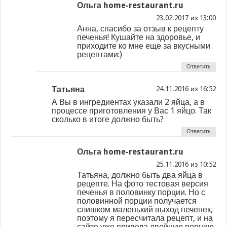
Ольга home-restaurant.ru
из
Анна, спасибо за отзыв к рецепту
печенья! Кушайте на здоровье, и
приходите ко мне еще за вкусными
рецептами:)
Ответить
Татьяна
из
А Вы в ингредиентах указали 2 яйца, а в
процессе приготовления у Вас 1 яйцо. Так
сколько в итоге должно быть?
Ответить
Ольга home-restaurant.ru
из
Татьяна, должно быть два яйца в
рецепте. На фото тестовая версия
печенья в половинку порции. Но с
половинной порции получается
слишком маленький выход печенек,
поэтому я пересчитала рецепт, и на
сайте уже привела двойную порцию.