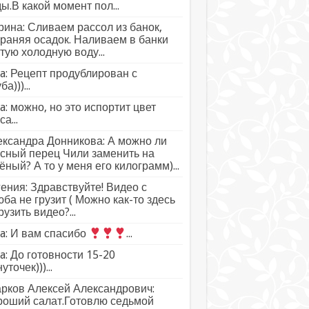
ы.В какой момент пол...
ина: Сливаем рассол из банок,
раняя осадок. Наливаем в банки
тую холодную воду...
a: Рецепт продублирован с
а)))...
a: можно, но это испортит цвет
а...
ксандра Донникова: А можно ли
сный перец Чили заменить на
ёный? А то у меня его килограмм)...
ения: Здравствуйте! Видео с
ба не грузит ( Можно как-то здесь
рузить видео?...
a: И вам спасибо
...
a: До готовности 15-20
уточек)))...
рков Алексей Александрович:
роший салат.Готовлю седьмой