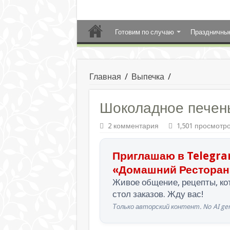
Готовим по случаю
Праздничны
Главная
/
Выпечка
/
Шоколадное печен
2 комментария
1,501 просмотр
Приглашаю в Telegra
«Домашний Ресторан
Живое общение, рецепты, кот
стол заказов. Жду вас!
Только авторский контент. No AI gen