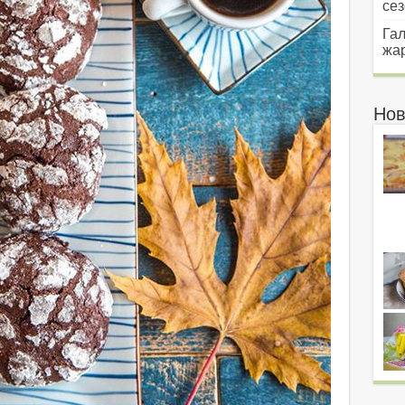
сез
Гал
жар
Нов