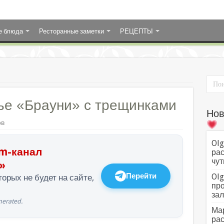
е блюда
Ресторанные заметки
РЕЦЕПТЫ
ье «Брауни» с трещинками
Нов
ов
Olg
m-канал
рас
чут
»
Перейти
Olg
орых не будет на сайте,
про
зал
erated.
Мар
рас