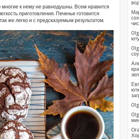
вод
о многие к нему не равнодушны. Всем нравится
Мар
легкость приготовления. Печенье готовится
сох
так же легко и с предсказуемым результатом.
чис
Olg
ютуб
Olg
соус
Але
кра
зел
Евг
ютю
заг
Olg
Olg
мин
Ога
Хо