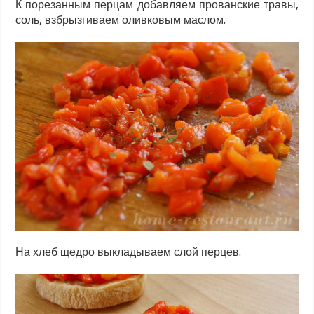
К порезанным перцам добавляем прованские травы,
соль, взбрызгиваем оливковым маслом.
На хлеб щедро выкладываем слой перцев.