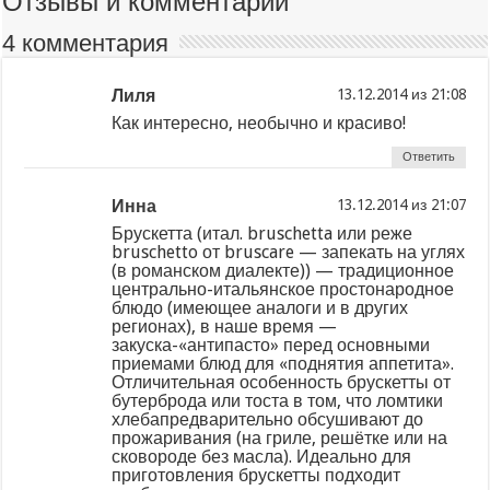
Отзывы и комментарии
4 комментария
Лиля
из
Как интересно, необычно и красиво!
Ответить
Инна
из
Брускетта (итал. bruschetta или реже
bruschetto от bruscare — запекать на углях
(в романском диалекте)) — традиционное
центрально-итальянское простонародное
блюдо (имеющее аналоги и в других
регионах), в наше время —
закуска-«антипасто» перед основными
приемами блюд для «поднятия аппетита».
Отличительная особенность брускетты от
бутерброда или тоста в том, что ломтики
хлебапредварительно обсушивают до
прожаривания (на гриле, решётке или на
сковороде без масла). Идеально для
приготовления брускетты подходит