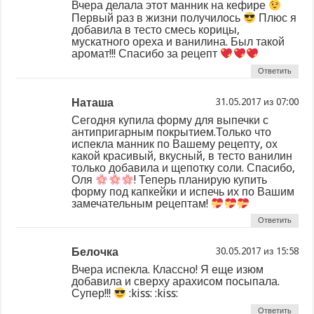
Вчера делала этот манник на кефире
Первый раз в жизни получилось
Плюс я
добавила в тесто смесь корицы,
мускатного ореха и ванилина. Был такой
аромат!!! Спасибо за рецепт
Ответить
Наташа
из
Сегодня купила форму для выпечки с
антипригарным покрытием.Только что
испекла манник по Вашему рецепту, ох
какой красивый, вкусный, в тесто ванилин
только добавила и щепотку соли. Спасибо,
Оля
! Теперь планирую купить
форму под капкейки и испечь их по Вашим
замечательным рецептам!
Ответить
Белочка
из
Вчера испекла. Классно! Я еще изюм
добавила и сверху арахисом посыпала.
Супер!!!
:kiss: :kiss:
Ответить