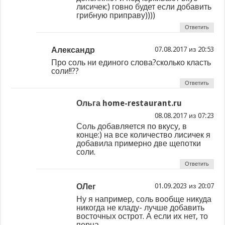
лисичек:) говно будет если добавить
грибную приправу))))
Ответить
Александр
из
Про соль ни единого слова?сколько класть
соли!!??
Ответить
Ольга home-restaurant.ru
из
Соль добавляется по вкусу, в
конце:) на все количество лисичек я
добавила примерно две щепотки
соли.
Ответить
ОЛег
из
Ну я например, соль вообще никуда
никогда не кладу- лучше добавить
восточных острот. А если их нет, то
перца.