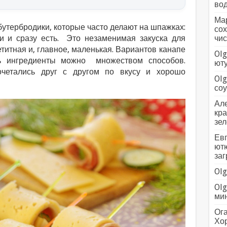
вод
Мар
утербродики, которые часто делают на шпажках:
сох
и и сразу есть. Это незаменимая закуска для
чис
титная и, главное, маленькая. Вариантов канапе
Olg
ть ингредиенты можно множеством способов.
ютуб
очетались друг с другом по вкусу и хорошо
Olg
соус
Але
кра
зел
Евг
ютю
заг
Olg
Olg
мин
Ога
Хо