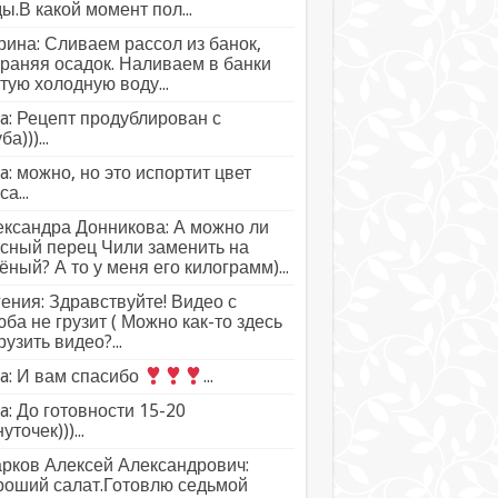
ы.В какой момент пол...
ина: Сливаем рассол из банок,
раняя осадок. Наливаем в банки
тую холодную воду...
a: Рецепт продублирован с
а)))...
a: можно, но это испортит цвет
а...
ксандра Донникова: А можно ли
сный перец Чили заменить на
ёный? А то у меня его килограмм)...
ения: Здравствуйте! Видео с
ба не грузит ( Можно как-то здесь
рузить видео?...
a: И вам спасибо
...
a: До готовности 15-20
уточек)))...
рков Алексей Александрович:
роший салат.Готовлю седьмой