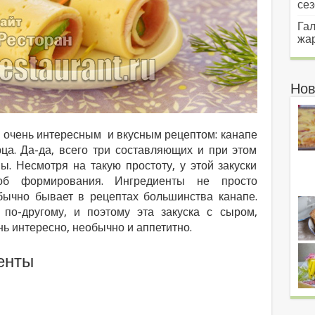
сез
Гал
жар
Нов
с очень интересным и вкусным рецептом: канапе
рца. Да-да, всего три составляющих и при этом
ы. Несмотря на такую простоту, у этой закуски
об формирования. Ингредиенты не просто
бычно бывает в рецептах большинства канапе.
по-другому, и поэтому эта закуска с сыром,
нь интересно, необычно и аппетитно.
енты