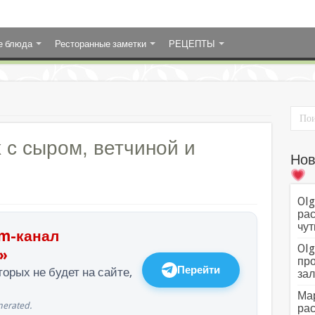
е блюда
Ресторанные заметки
РЕЦЕПТЫ
 с сыром, ветчиной и
Нов
Olg
рас
чут
m-канал
Olg
»
про
Перейти
орых не будет на сайте,
зал
Мар
erated.
рас