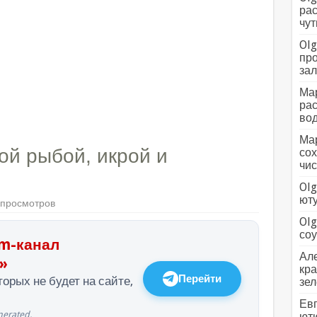
рас
чут
Olg
про
зал
Мар
рас
вод
Мар
ой рыбой, икрой и
сох
чис
Olg
ютуб
 просмотров
Olg
соус
m-канал
Але
»
кра
Перейти
орых не будет на сайте,
зел
Евг
erated.
ютю