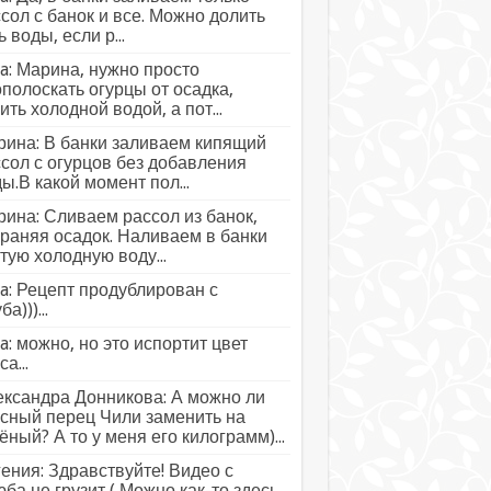
сол с банок и все. Можно долить
ь воды, если р...
a: Марина, нужно просто
полоскать огурцы от осадка,
ить холодной водой, а пот...
ина: В банки заливаем кипящий
сол с огурцов без добавления
ы.В какой момент пол...
ина: Сливаем рассол из банок,
раняя осадок. Наливаем в банки
тую холодную воду...
a: Рецепт продублирован с
а)))...
a: можно, но это испортит цвет
а...
ксандра Донникова: А можно ли
сный перец Чили заменить на
ёный? А то у меня его килограмм)...
ения: Здравствуйте! Видео с
ба не грузит ( Можно как-то здесь