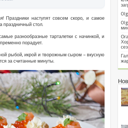
заг
Olg
ья! Праздники наступят совсем скоро, и самое
Olg
а праздничный стол.
мин
самые разнообразные тарталетки с начинкой, и
Ога
Хо
епременно порадует.
сез
сной рыбой, икрой и творожным сыром – вкусную
Гал
ится за считанные минуты.
жар
Нов