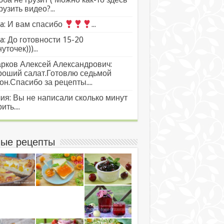
рузить видео?...
a: И вам спасибо
...
a: До готовности 15-20
уточек)))...
рков Алексей Александрович:
роший салат.Готовлю седьмой
он.Спасибо за рецепты....
ия: Вы не написали сколько минут
ить....
ые рецепты