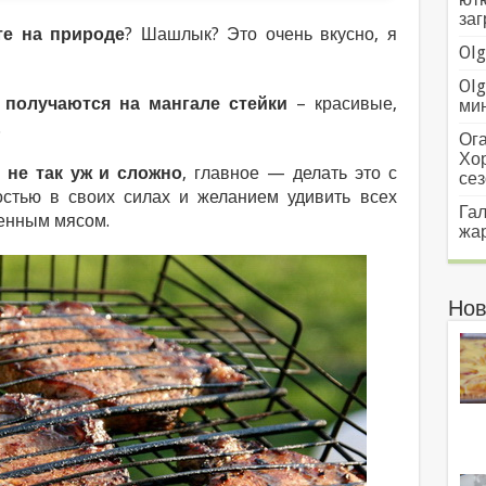
заг
те на природе
? Шашлык? Это очень вкусно, я
Olg
Olg
получаются на мангале стейки
– красивые,
мин
.
Ога
Хо
 не так уж и сложно
, главное — делать это с
сез
стью в своих силах и желанием удивить всех
Гал
енным мясом.
жар
Нов