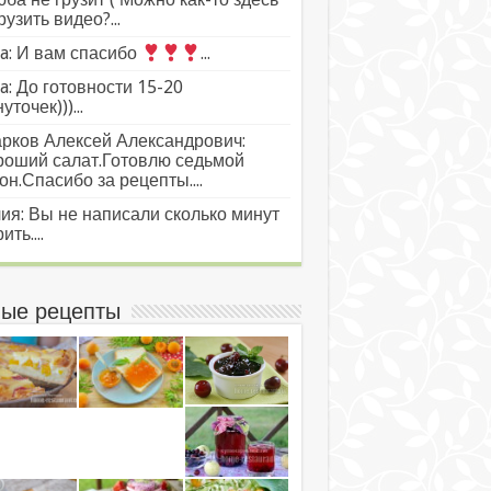
рузить видео?...
a: И вам спасибо
...
a: До готовности 15-20
уточек)))...
рков Алексей Александрович:
роший салат.Готовлю седьмой
он.Спасибо за рецепты....
ия: Вы не написали сколько минут
ить....
ые рецепты