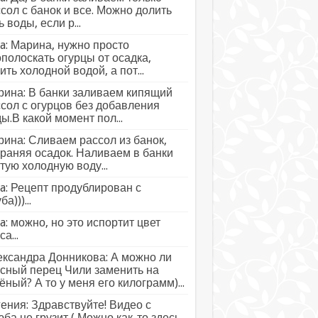
сол с банок и все. Можно долить
ь воды, если р...
a: Марина, нужно просто
полоскать огурцы от осадка,
ить холодной водой, а пот...
ина: В банки заливаем кипящий
сол с огурцов без добавления
ы.В какой момент пол...
ина: Сливаем рассол из банок,
раняя осадок. Наливаем в банки
тую холодную воду...
a: Рецепт продублирован с
а)))...
a: можно, но это испортит цвет
а...
ксандра Донникова: А можно ли
сный перец Чили заменить на
ёный? А то у меня его килограмм)...
ения: Здравствуйте! Видео с
ба не грузит ( Можно как-то здесь