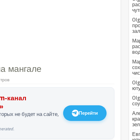
рас
чут
Olg
про
зал
Мар
рас
вод
Мар
на мангале
сох
чис
отров
Olg
ютуб
m-канал
Olg
соус
»
Перейти
Але
орых не будет на сайте,
кра
зел
erated.
Евг
ютю