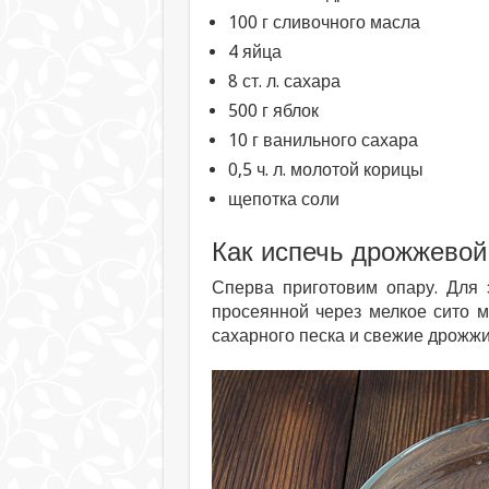
100 г сливочного масла
4 яйца
8 ст. л. сахара
500 г яблок
10 г ванильного сахара
0,5 ч. л. молотой корицы
щепотка соли
Как испечь дрожжевой 
Сперва приготовим опару. Для 
просеянной через мелкое сито 
сахарного песка и свежие дрожжи