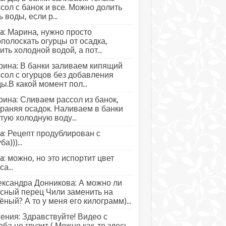
сол с банок и все. Можно долить
ь воды, если р...
a: Марина, нужно просто
полоскать огурцы от осадка,
ить холодной водой, а пот...
ина: В банки заливаем кипящий
сол с огурцов без добавления
ы.В какой момент пол...
ина: Сливаем рассол из банок,
раняя осадок. Наливаем в банки
тую холодную воду...
a: Рецепт продублирован с
а)))...
a: можно, но это испортит цвет
а...
ксандра Донникова: А можно ли
сный перец Чили заменить на
ёный? А то у меня его килограмм)...
ения: Здравствуйте! Видео с
ба не грузит ( Можно как-то здесь