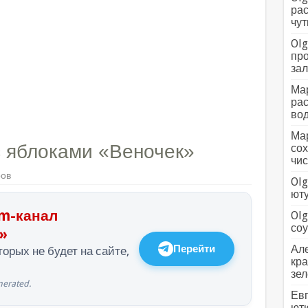
рас
чут
Olg
про
зал
Мар
рас
вод
Мар
 яблоками «Веночек»
сох
чис
ров
Olg
ютуб
m-канал
Olg
соус
»
Перейти
Але
орых не будет на сайте,
кра
зел
erated.
Евг
ютю