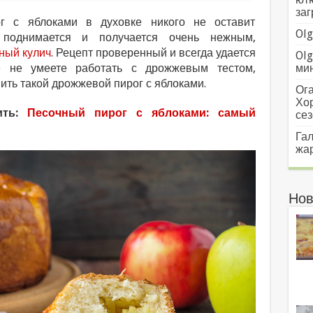
заг
г с яблоками в духовке никого не оставит
Olg
 поднимается и получается очень нежным,
ный кулич
. Рецепт проверенный и всегда удается
Olg
 не умеете работать с дрожжевым тестом,
мин
ить такой дрожжевой пирог с яблоками.
Ога
Хо
ить:
Песочный пирог с яблоками: самый
сез
Гал
жар
Нов