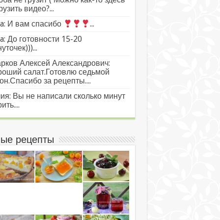
рузить видео?...
a: И вам спасибо
...
a: До готовности 15-20
уточек)))...
рков Алексей Александрович:
роший салат.Готовлю седьмой
он.Спасибо за рецепты....
ия: Вы не написали сколько минут
ить....
ые рецепты