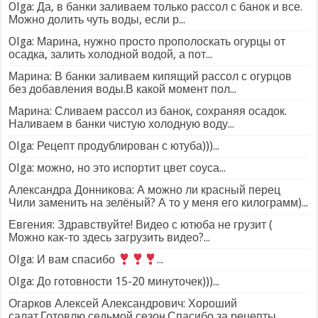
Olga: Да, в банки заливаем только рассол с банок и все.
Можно долить чуть воды, если р...
Olga: Марина, нужно просто прополоскать огурцы от
осадка, залить холодной водой, а пот...
Марина: В банки заливаем кипящий рассол с огурцов
без добавления воды.В какой момент пол...
Марина: Сливаем рассол из банок, сохраняя осадок.
Наливаем в банки чистую холодную воду...
Olga: Рецепт продублирован с ютуба)))...
Olga: можно, но это испортит цвет соуса...
Александра Донникова: А можно ли красный перец
Чили заменить на зелёный? А то у меня его килограмм)...
Евгения: Здравствуйте! Видео с ютюба не грузит (
Можно как-то здесь загрузить видео?...
Olga: И вам спасибо
...
Olga: До готовности 15-20 минуточек)))...
Огарков Алексей Александрович: Хороший
салат.Готовлю седьмой сезон.Спасибо за рецепты....