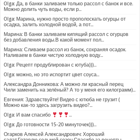
Olga: Да, в банки заливаем только рассол с банок и все.
Можно долить чуть воды, если р...
Olga: Марина, нужно просто прополоскать огурцы от
осадка, залить холодной водой, а пот...
Марина: В банки заливаем кипящий рассол с огурцов
без добавления воды.В какой момент пол...
Марина: Сливаем рассол из банок, сохраняя осадок.
Наливаем в банки чистую холодную воду...
Olga: Рецепт продублирован с ютуба)))...
Olga: можно, но это испортит цвет соуса...
Александра Донникова: А можно ли красный перец
Чили заменить на зелёный? А то у меня его килограмм)...
Евгения: Здравствуйте! Видео с ютюба не грузит (
Можно как-то здесь загрузить видео?...
Olga: И вам спасибо
...
Olga: До готовности 15-20 минуточек)))...
Огарков Алексей Александрович: Хороший
салат.Готовлю седьмой сезон.Спасибо за рецепты....