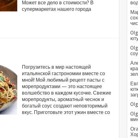
Может все дело в стоимости? В
вод
супермаркетах нашего города
Мар
сох
чис
Olg
ютуб
Olg
соус
Але
Погрузитесь в мир настоящей
кра
итальянской гастрономии вместе со
зел
мной! Мой любимый рецепт пасты с
Евг
морепродуктами — это настоящее
ютю
волшебство в каждом кусочке. Свежие
заг
морепродукты, ароматный чеснок и
Olg
богатый соус создают неповторимый
вкус. Приготовьте этот ужин вместе со
Olg
мин
Ога
Хо