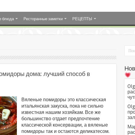
е блюда
Ресторанные заметки
РЕЦЕПТЫ
Нов
помидоры дома: лучший способ в
Olg
рас
чут
Вяленые помидоры это классическая
итальянская закуска, пока не сильно
Olg
про
известная нашим хозяйкам. Все же
зал
большинство отдает предпочтение
классической консервации, а вяленые
Мар
помидоры так и остаются деликатесом.
рас