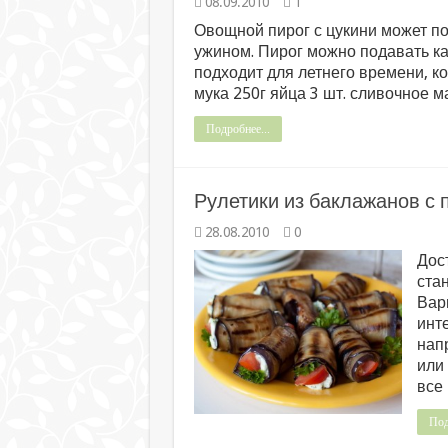
08.09.2010
1
Овощной пирог с цукини может пос
ужином. Пирог можно подавать ка
подходит для летнего времени, ко
мука 250г яйца 3 шт. сливочное 
Подробнее...
Рулетики из баклажанов с
28.08.2010
0
Дос
ста
Вар
инте
нап
или
все
Под