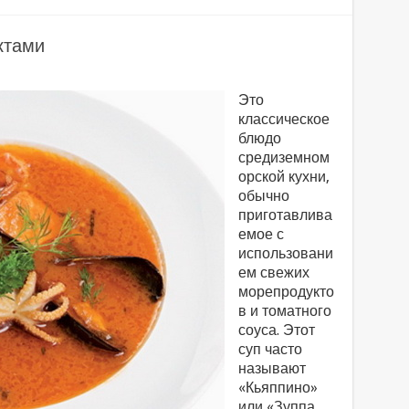
ктами
Это
классическое
блюдо
средиземном
орской кухни,
обычно
приготавлива
емое с
использовани
ем свежих
морепродукто
в и томатного
соуса. Этот
суп часто
называют
«Кьяппино»
или «Зуппа