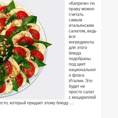
«Капрезе» по
праву можно
считать
самым
итальянским
салатом, ведь
все
ингредиенты
для этого
блюда
подобраны
под цвет
национальног
о флага
Италии. Это
будет не
просто салат
с моцареллой
есто, который придает этому блюду …