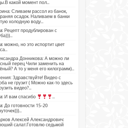
ы.В какой момент пол...
ина: Сливаем рассол из банок,
раняя осадок. Наливаем в банки
тую холодную воду...
a: Рецепт продублирован с
а)))...
a: можно, но это испортит цвет
а...
ксандра Донникова: А можно ли
сный перец Чили заменить на
ёный? А то у меня его килограмм)...
ения: Здравствуйте! Видео с
ба не грузит ( Можно как-то здесь
рузить видео?...
a: И вам спасибо
...
a: До готовности 15-20
уточек)))...
рков Алексей Александрович:
роший салат.Готовлю седьмой