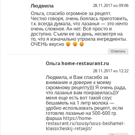
Людмила
из
Ольга, спасибо огромное за рецепт.
Честно говоря, очень боялась приготовить,
т.к. всегда думала, что лазанья — это нечто
очень сложное. Ан нет. Всё просто и
доступно. Съели ее за день, несмотря на
то, что я изначально утроила ингредиенты.
ОЧЕНЬ вкусно
Ответить
Ольга home-restaurant.ru
из
Людмила, и Вам спасибо за
внимание и доверие к моему
скромному рецепту))) Я очень рада,
что лазанья вам понравилась))У
меня еще есть вот такой соус
бешамель на 1 литр молока —
удобно использовать рецепт, если
готовлю лазанью на 500-600 гр.
фарша
https://home-
restaurant.ru/sousy/sous-beshamel-
klassicheskij-retsept/