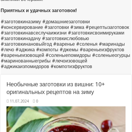
Приятных и удачных заготовок!
#заготовкиназиму #домашниезаготовки
#консервирование #заготовки #зима #рецептызаготовок
#заготовкинавсеслучаижизни #заготовкисвоимируками
#заготовкинадачу #заготовкислюбовью
#заготовкинановыйгод #варенье #соленья #маринады
#лечо #аджика #компоты #джемы #вареньеизфруктов
#вареньеизовощей #соленыепомидоры #соленыеогурцы
#маринованныегрибы #лечоизовощей
#аджикаизпомидоров #компотизфруктов
Необычные заготовки из вишни: 10+
оригинальных рецептов на зиму
11.07.2024
0