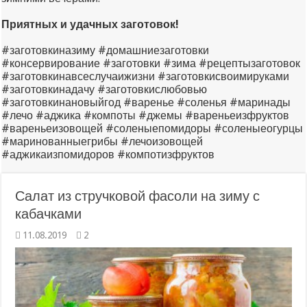
Приятных и удачных заготовок!
#заготовкиназиму #домашниезаготовки
#консервирование #заготовки #зима #рецептызаготовок
#заготовкинавсеслучаижизни #заготовкисвоимируками
#заготовкинадачу #заготовкислюбовью
#заготовкинановыйгод #варенье #соленья #маринады
#лечо #аджика #компоты #джемы #вареньеизфруктов
#вареньеизовощей #соленыепомидоры #соленыеогурцы
#маринованныегрибы #лечоизовощей
#аджикаизпомидоров #компотизфруктов
Салат из стручковой фасоли на зиму с
кабачками
11.08.2019
2