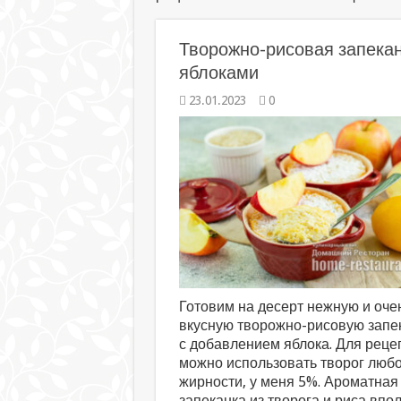
Творожно-рисовая запекан
яблоками
23.01.2023
0
Готовим на десерт нежную и оче
вкусную творожно-рисовую запе
с добавлением яблока. Для реце
можно использовать творог люб
жирности, у меня 5%. Ароматная
запеканка из творога и риса впо