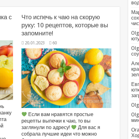
вод
Мар
ка с
Что испечь к чаю на скорую
сох
чис
руку: 10 рецептов, которые вы
запомните!
Olg
ютуб
20.01.2023
60
Olg
соус
Але
кра
зел
Евг
ютю
заг
Olg
нь
канку
Если вам нравятся простые
Olg
пта
мин
рецепты выпечки к чаю, то вы
ой
заглянули по адресу!
Для вас я
Ога
собрала лучшие идеи что можно
Хо
лне