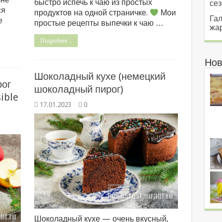
быстро испечь к чаю из простых
сез
ся
продуктов на одной страничке.
Мои
Гал
е
простые рецепты выпечки к чаю …
жар
Подробнее...
Нов
Шоколадный кухе (немецкий
рог
шоколадный пирог)
ible
17.01.2023
0
Шоколадный кухе — очень вкусный,