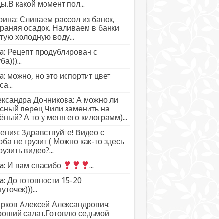
ы.В какой момент пол...
ина: Сливаем рассол из банок,
раняя осадок. Наливаем в банки
тую холодную воду...
a: Рецепт продублирован с
а)))...
a: можно, но это испортит цвет
а...
ксандра Донникова: А можно ли
сный перец Чили заменить на
ёный? А то у меня его килограмм)...
ения: Здравствуйте! Видео с
ба не грузит ( Можно как-то здесь
рузить видео?...
a: И вам спасибо
...
a: До готовности 15-20
уточек)))...
рков Алексей Александрович:
роший салат.Готовлю седьмой