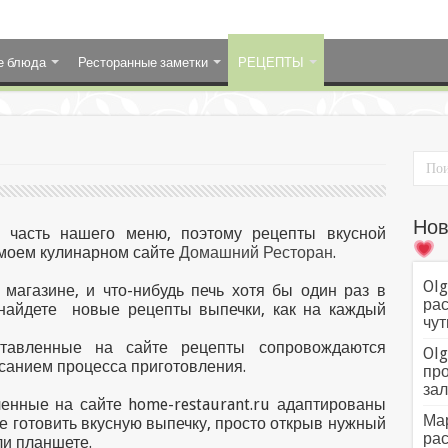
е блюда
Ресторанные заметки
РЕЦЕПТЫ
Нов
 часть нашего меню, поэтому рецепты вкусной
 моем кулинарном сайте
Домашний Ресторан
.
Olg
 магазине, и что-нибудь печь хотя бы один раз в
рас
 найдете новые рецепты выпечки, как на каждый
чут
тавленные на сайте рецепты сопровождаются
Olg
анием процесса приготовления.
про
зал
ленные на сайте home-restaurant.ru адаптированы
Мар
е готовить вкусную выпечку, просто открыв нужный
рас
и планшете.