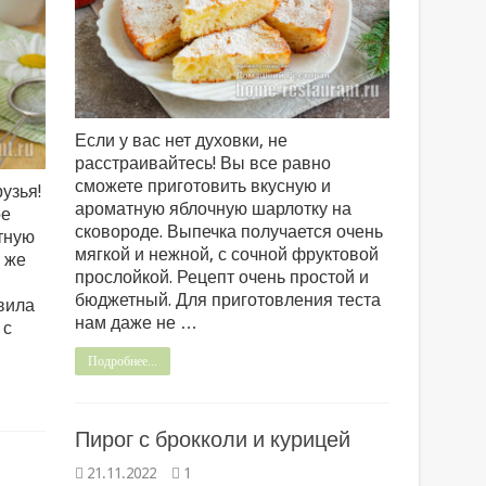
Если у вас нет духовки, не
расстраивайтесь! Вы все равно
сможете приготовить вкусную и
узья!
ароматную яблочную шарлотку на
ое
сковороде. Выпечка получается очень
тную
мягкой и нежной, с сочной фруктовой
о же
прослойкой. Рецепт очень простой и
бюджетный. Для приготовления теста
вила
нам даже не …
 с
Подробнее...
Пирог с брокколи и курицей
21.11.2022
1