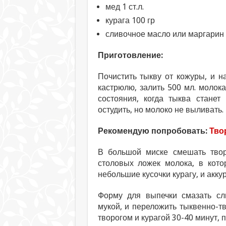
мед 1 ст.л.
курага 100 гр
сливочное масло или маргари
Приготовление:
Почистить тыкву от кожуры, и н
кастрюлю, залить 500 мл. молок
состояния, когда тыква станет
остудить, но молоко не выливать.
Рекомендую попробовать:
Тво
В большой миске смешать творо
столовых ложек молока, в кото
небольшие кусочки курагу, и акку
Форму для выпечки смазать сл
мукой, и переложить тыквенно-т
творогом и курагой 30-40 минут, 