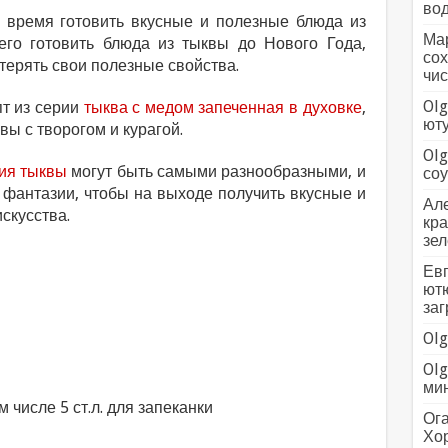
вод
е время готовить вкусные и полезные блюда из
Мар
сего готовить блюда из тыквы до Нового Года,
сох
терять свои полезные свойства.
чис
Olg
пт из серии
тыква с медом запеченная в духовке
,
ютуб
вы с творогом и курагой.
Olg
ия тыквы
могут быть самыми разнообразными, и
соус
 фантазии, чтобы на выходе получить вкусные и
Але
скусства.
кра
зел
Евг
ютю
заг
Olg
Olg
мин
м числе 5 ст.л. для запеканки
Ога
Хо