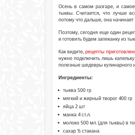
Осень в самом разгаре, и само
тыквы. Считается, что лучше в
потому что дальше, она начинает 
Поэтому, сегодня еще один реце
и готовить будем запеканку из тык
Как видите,
рецепты приготовлен
нужно подключить лишь капельку
полезные шедевры кулинарного и
Ингредиенты:
тыква 500 гр
мягкий и жирный творог 400 гр
яйца 2 шт
манка 4 ст.л.
молоко 500 мл. (для тыквы) в то
сахар ½ стакана