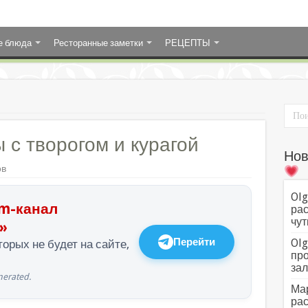
е блюда
Ресторанные заметки
РЕЦЕПТЫ
 с творогом и курагой
Нов
ов
Olg
m-канал
рас
чут
»
Перейти
Olg
орых не будет на сайте,
про
зал
erated.
Мар
рас