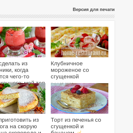
Версия для печати
сделать из
Клубничное
ники, когда
мороженое со
тся чего-то
сгущенкой
канного: мой топ
14.05.2026
бничных
ертов
5.2026
приготовить из
Торт из печенья со
ога на скорую
сгущенкой и
 на сковороде и
бананом