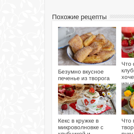
Похожие рецепты
Что 
клуб
Безумно вкусное
хоче
печенье из творога
изыс
11.07.2026
клу
дес
14.0
Кекс в кружке в
Что 
микроволновке с
твор
клубникой и
руку