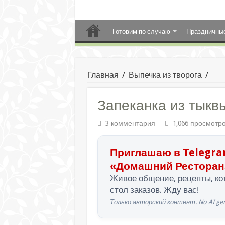
Готовим по случаю
Праздничны
Главная
/
Выпечка из творога
/
Запеканка из тыквы
3 комментария
1,066 просмотр
Приглашаю в Telegra
«Домашний Ресторан
Живое общение, рецепты, кот
стол заказов. Жду вас!
Только авторский контент. No AI gen