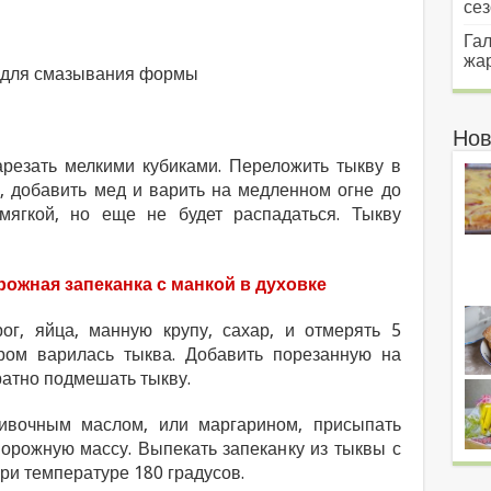
сез
Гал
жар
н для смазывания формы
Нов
арезать мелкими кубиками. Переложить тыкву в
а, добавить мед и варить на медленном огне до
 мягкой, но еще не будет распадаться. Тыкву
рожная запеканка с манкой в духовке
г, яйца, манную крупу, сахар, и отмерять 5
ром варилась тыква. Добавить порезанную на
ратно подмешать тыкву.
ивочным маслом, или маргарином, присыпать
ворожную массу. Выпекать запеканку из тыквы с
при температуре 180 градусов.