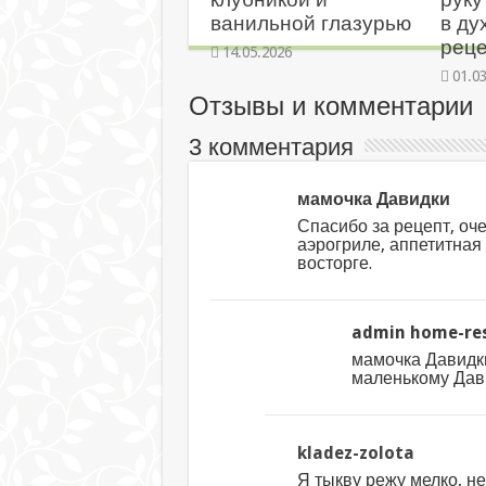
ванильной глазурью
в ду
реце
14.05.2026
01.0
Отзывы и комментарии
3 комментария
мамочка Давидки
Спасибо за рецепт, оче
аэрогриле, аппетитная 
восторге.
admin home-res
мамочка Давидки
маленькому Да
kladez-zolota
Я тыкву режу мелко, не