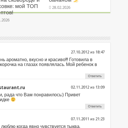
ховке: мой ТОП
28.02.2026
птов!
3.2026
из
нь ароматно, вкусно и красиво!!! Готовила в
корочка на глазах появлялась. Мой ребенок в
Ответить
taurant.ru
из
, рада что Вам понравилось:) Привет
видке
Ответить
из
 люблю когда явно чувствуется тыква.