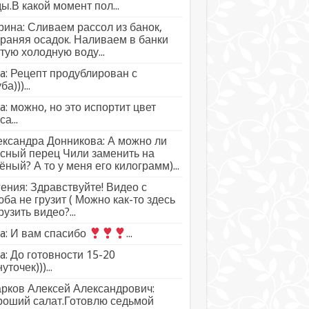
ы.В какой момент пол...
ина: Сливаем рассол из банок,
раняя осадок. Наливаем в банки
тую холодную воду...
a: Рецепт продублирован с
а)))...
a: можно, но это испортит цвет
а...
ксандра Донникова: А можно ли
сный перец Чили заменить на
ёный? А то у меня его килограмм)...
ения: Здравствуйте! Видео с
ба не грузит ( Можно как-то здесь
рузить видео?...
a: И вам спасибо
...
a: До готовности 15-20
уточек)))...
рков Алексей Александрович:
роший салат.Готовлю седьмой