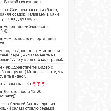
ы.В какой момент пол...
ина: Сливаем рассол из банок,
раняя осадок. Наливаем в банки
тую холодную воду...
a: Рецепт продублирован с
а)))...
a: можно, но это испортит цвет
а...
ксандра Донникова: А можно ли
сный перец Чили заменить на
ёный? А то у меня его килограмм)...
ения: Здравствуйте! Видео с
ба не грузит ( Можно как-то здесь
рузить видео?...
a: И вам спасибо
...
a: До готовности 15-20
уточек)))...
рков Алексей Александрович:
роший салат.Готовлю седьмой