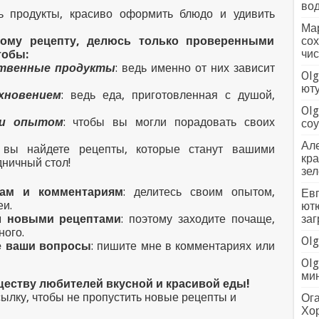
вод
 продукты, красиво оформить блюдо и удивить
Мар
дому рецепту, делюсь только проверенными
сох
чис
тобы:
ственные продукты
: ведь именно от них зависит
Olg
ютуб
хновением
: ведь еда, приготовленная с душой,
Olg
 и опытом
: чтобы вы могли порадовать своих
соус
Але
 вы найдете рецепты, которые станут вашими
кра
дничный стол!
зел
ам и комментариям
: делитесь своим опытом,
Евг
еи.
ютю
л новыми рецептами
: поэтому заходите почаще,
заг
ного.
Olg
е ваши вопросы
: пишите мне в комментариях или
Olg
мин
еству любителей вкусной и красивой еды!
сылку, чтобы не пропустить новые рецепты и
Ога
Хо