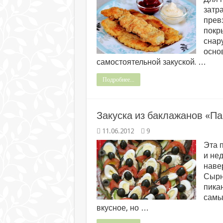
затр
прев
покр
снар
осно
самостоятельной закуской. …
Подробнее...
Закуска из баклажанов «Па
11.06.2012
9
Эта п
и не
наве
Сырн
пикан
самы
вкусное, но …