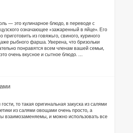
оль — это кулинарное блюдо, в переводе с
цузского означающее »зажаренный в яйце». Его
 приготовить из говяжьго, свиного, куриного
даже рыбного фарша. Уверена, что бризольки
ательно понравятся всем членам вашей семьи,
 это очень вкусное и сытное блюдо. …
щами
гости, то такая оригинальная закуска из салями
улетики из салями овощами очень просто, а
нты взаимозаменяемы, и можно использовать все