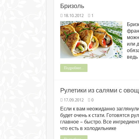
Бризоль
18.10.2012
1
Бриз
фран
можно
или 
обяз
ведь
Подробнее...
Рулетики из салями с ово
17.09.2012
0
Если к вам неожиданно заглянули 
будет очень к стати. Готовятся р
главное – быстро. Все ингредие
что есть в холодильнике