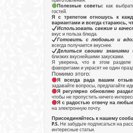
приготовления.
Полезные советы:
как выбрать
гостей.
Я с трепетом отношусь к каж
вариантами и всегда стараюсь, ч
Использовать свежие и каче
вкус и польза блюда.
Готовить с любовью и вдо
всегда получается вкуснее.
Делиться своими знаниями
близких вкуснейшими закусками.
Я уверена, что в этом разделе
фаворитами и украсят не один праз
Помимо этого:
Я всегда рада вашим отзыв
задавайте вопросы, предлагайте ид
Я регулярно обновляю разде
чтобы не пропустить ничего интерес
Я с радостью отвечу на любы
на электронную почту.
Присоединяйтесь к нашему сообщ
P.S.
Не забудьте подписаться на рас
интересные статьи.