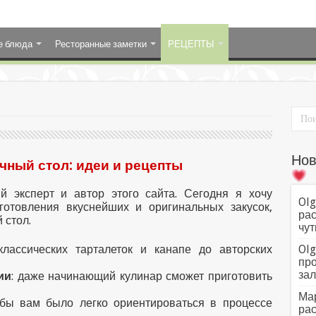
е блюда
Ресторанные заметки
РЕЦЕПТЫ
Нов
чный стол: идеи и рецепты
й эксперт и автор этого сайта. Сегодня я хочу
Olg
готовления вкуснейших и оригинальных закусок,
рас
 стол.
чут
классических тарталеток и канапе до авторских
Olg
про
зал
ии
: даже начинающий кулинар сможет приготовить
Мар
обы вам было легко ориентироваться в процессе
рас