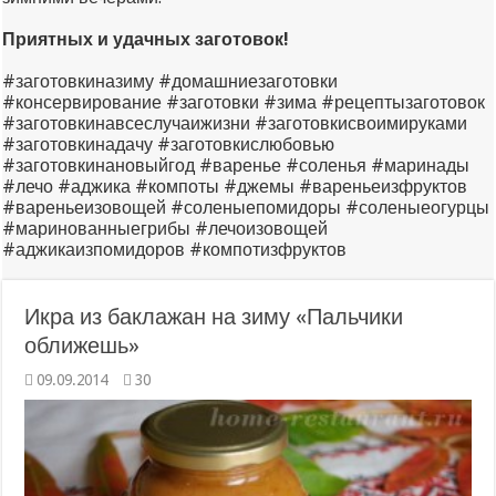
Приятных и удачных заготовок!
#заготовкиназиму #домашниезаготовки
#консервирование #заготовки #зима #рецептызаготовок
#заготовкинавсеслучаижизни #заготовкисвоимируками
#заготовкинадачу #заготовкислюбовью
#заготовкинановыйгод #варенье #соленья #маринады
#лечо #аджика #компоты #джемы #вареньеизфруктов
#вареньеизовощей #соленыепомидоры #соленыеогурцы
#маринованныегрибы #лечоизовощей
#аджикаизпомидоров #компотизфруктов
Икра из баклажан на зиму «Пальчики
оближешь»
09.09.2014
30