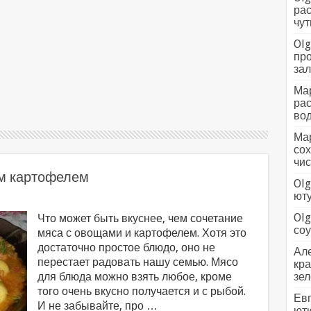
рас
чут
Olg
про
зал
Мар
рас
вод
Мар
сох
чис
м картофелем
Olg
ютуб
Olg
Что может быть вкуснее, чем сочетание
соус
мяса с овощами и картофелем. Хотя это
достаточно простое блюдо, оно не
Але
перестает радовать нашу семью. Мясо
кра
для блюда можно взять любое, кроме
зел
того очень вкусно получается и с рыбой.
Евг
И не забывайте, про …
ютю