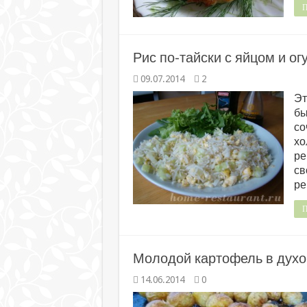
П
Рис по-тайски с яйцом и ог
09.07.2014
2
Эт
бы
со
хо
ре
св
ре
П
Молодой картофель в духо
14.06.2014
0