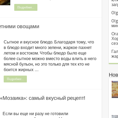
заг
Подробнее...
Olg
Olg
етними овощами
мин
Ога
Хо
Сытное и вкусное блюдо. Благодаря тому, что
сез
в блюдо входит много зелени, жаркое пахнет
Гал
летом и востоком. Чтобы блюдо было еще
жар
более сытное можно вместо воды влить в него
мясной бульон, но это только для тех кто не
боится жирных …
Нов
Подробнее...
Мозаика»: самый вкусный рецепт!
Если вы еще ни разу не готовили