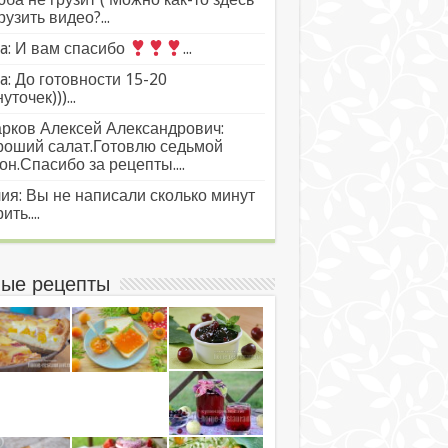
рузить видео?...
a: И вам спасибо
...
a: До готовности 15-20
уточек)))...
рков Алексей Александрович:
роший салат.Готовлю седьмой
он.Спасибо за рецепты....
ия: Вы не написали сколько минут
ить....
ые рецепты