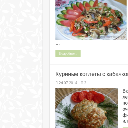
…
Подробнее...
Куриные котлеты с кабачк
24.07.2014
2
Вк
ле
по
оч
фи
ил