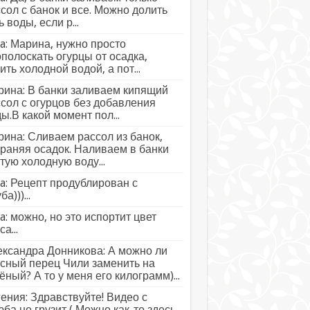
сол с банок и все. Можно долить
ь воды, если р...
a: Марина, нужно просто
полоскать огурцы от осадка,
ить холодной водой, а пот...
ина: В банки заливаем кипящий
сол с огурцов без добавления
ы.В какой момент пол...
ина: Сливаем рассол из банок,
раняя осадок. Наливаем в банки
тую холодную воду...
a: Рецепт продублирован с
а)))...
a: можно, но это испортит цвет
а...
ксандра Донникова: А можно ли
сный перец Чили заменить на
ёный? А то у меня его килограмм)...
ения: Здравствуйте! Видео с
ба не грузит ( Можно как-то здесь