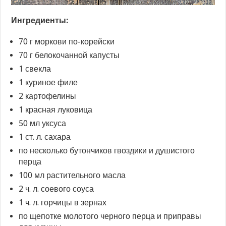
Ингредиенты:
70 г моркови по-корейски
70 г белокочанной капусты
1 свекла
1 куриное филе
2 картофелины
1 красная луковица
50 мл уксуса
1 ст. л. сахара
по несколько бутончиков гвоздики и душистого
перца
100 мл растительного масла
2 ч. л. соевого соуса
1 ч. л. горчицы в зернах
по щепотке молотого черного перца и приправы