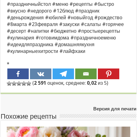
#праздничныйстол #меню #рецепты #быстро
#вкусно #недорого #12блюд #праздник
#деньрождения #юбилей #новыйгод #рождество
#8марта #23февраля #закуски #салаты #горячее
#десерт #напитки #бюджетно #простыерецепты
#кулинария #готовимдома #праздничноеменю
#идеидляпраздника #домашняякухня
#кулинарныехитрости #лайфхаки
*
(
2 591
оценок, среднее:
0,02
из 5)
Версия для печати
Похожие рецепты